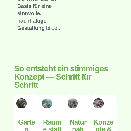
Basis für eine
sinnvolle,
nachhaltige
Gestaltung
bildet.
So entsteht ein stimmiges
Konzept — Schritt für
Schritt
Garte
Räum
Natur
Konze
n
e statt
nah
pte &