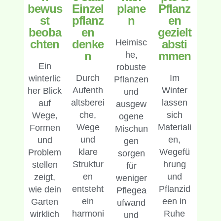
bewus
Einzel
plane
Pflanz
st
pflanz
n
en
beoba
en
gezielt
chten
denke
Heimisc
absti
n
mmen
he,
Ein
robuste
Durch
Im
winterlic
Pflanzen
Aufenth
Winter
her Blick
und
altsberei
lassen
auf
ausgew
che,
sich
Wege,
ogene
Wege
Materiali
Formen
Mischun
und
en,
und
gen
klare
Wegefü
Problem
sorgen
Struktur
hrung
stellen
für
en
und
zeigt,
weniger
entsteht
Pflanzid
wie dein
Pflegea
ein
een in
Garten
ufwand
harmoni
Ruhe
wirklich
und