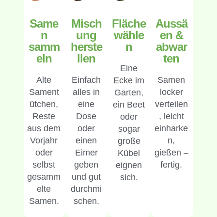
Same
Misch
Fläche
Aussä
n
ung
wähle
en &
samm
herste
n
abwar
eln
llen
ten
Eine
Alte
Einfach
Samen
Ecke im
Sament
alles in
locker
Garten,
ütchen,
eine
verteilen
ein Beet
Reste
Dose
, leicht
oder
aus dem
oder
einharke
sogar
Vorjahr
einen
n,
große
oder
Eimer
gießen –
Kübel
selbst
geben
fertig.
eignen
gesamm
und gut
sich.
elte
durchmi
Samen.
schen.