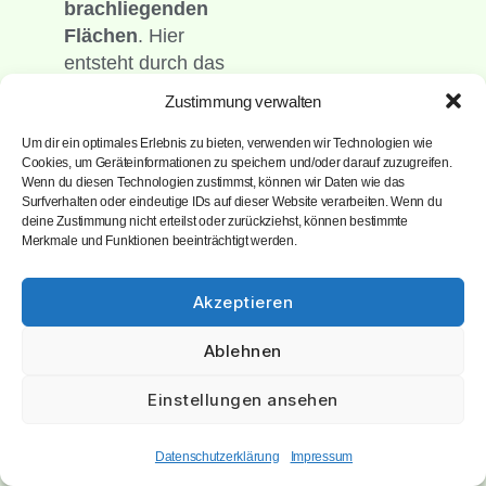
brachliegenden
Flächen
. Hier
entsteht durch das
wilde Aussäen ein
Zustimmung verwalten
lebendiger
Treffpunkt: Jeder
Um dir ein optimales Erlebnis zu bieten, verwenden wir Technologien wie
Cookies, um Geräteinformationen zu speichern und/oder darauf zuzugreifen.
Samen trägt zur
Wenn du diesen Technologien zustimmst, können wir Daten wie das
Vielfalt bei, und die
Surfverhalten oder eindeutige IDs auf dieser Website verarbeiten. Wenn du
deine Zustimmung nicht erteilst oder zurückziehst, können bestimmte
Überraschungen
Merkmale und Funktionen beeinträchtigt werden.
im Beet bringen
Gesprächsstoff
Akzeptieren
und Freude für
alle.
Ablehnen
Kurz gesagt:
Einstellungen ansehen
Chaos Gardening
ist nicht nur ein
Datenschutzerklärung
Impressum
Gartentrend,